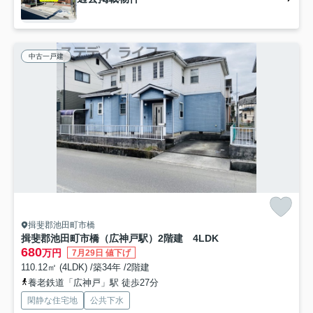
中古一戸建
揖斐郡池田町市橋
揖斐郡池田町市橋（広神戸駅）2階建 4LDK
680
万円
7月29日 値下げ
110.12㎡ (4LDK) /築34年 /2階建
養老鉄道「広神戸」駅 徒歩27分
閑静な住宅地
公共下水