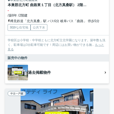
本巣郡北方町曲路東
本巣郡北方町 曲路東１丁目（北方真桑駅） 2階建 ４ＳＬＤＫ
-
/築8年 /2階建
樽見鉄道「北方真桑」駅 バス6分 岐阜バス「曲路」 停歩5分
閑静な住宅地
公共下水
学校区は小学校・中学校ともに北方町立北学園になります。築年数も浅
く、駐車場は3台駐車可能です！周辺にはお買い物ができる施...
もっと
見る
販売中の物件
過去掲載物件
中古一戸建