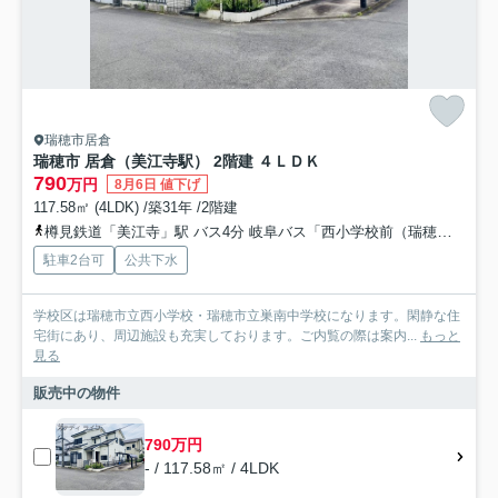
瑞穂市居倉
瑞穂市 居倉（美江寺駅） 2階建 ４ＬＤＫ
790
万円
8月6日 値下げ
117.58㎡ (4LDK) /築31年 /2階建
樽見鉄道「美江寺」駅 バス4分 岐阜バス「西小学校前（瑞穂市）」 停歩3分
駐車2台可
公共下水
学校区は瑞穂市立西小学校・瑞穂市立巣南中学校になります。閑静な住
宅街にあり、周辺施設も充実しております。ご内覧の際は案内...
もっと
見る
販売中の物件
790万円
- / 117.58㎡ / 4LDK