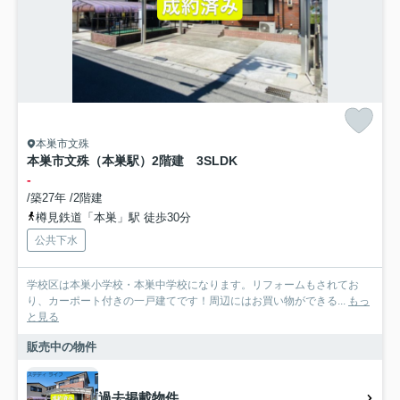
本巣市文殊
本巣市文殊（本巣駅）2階建 3SLDK
-
/築27年 /2階建
樽見鉄道「本巣」駅 徒歩30分
公共下水
学校区は本巣小学校・本巣中学校になります。リフォームもされてお
り、カーポート付きの一戸建てです！周辺にはお買い物ができる...
もっ
と見る
販売中の物件
過去掲載物件