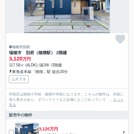
瑞穂市別府
瑞穂市 別府（穂積駅） 2階建
3,120
万円
117.58㎡ (4LDK) /築3年 /2階建
東海道本線「穂積」駅 徒歩20分
公共下水
学校区は穂積小学校・穂積中学校になります。こちらの物件は、内装に
落ち着きがあり、ダウンライトなど設備にもこだわっていて、...
もっと
見る
販売中の物件
3,120万円