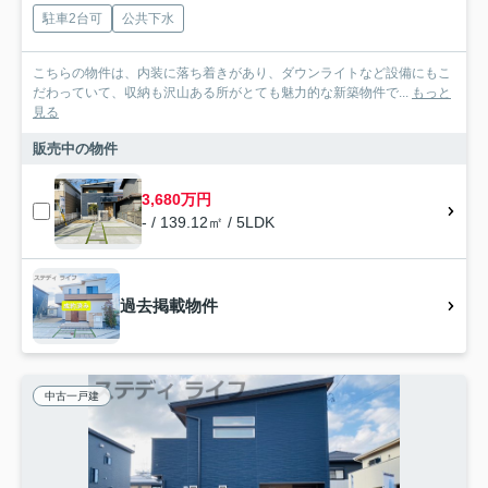
駐車2台可
公共下水
こちらの物件は、内装に落ち着きがあり、ダウンライトなど設備にもこ
だわっていて、収納も沢山ある所がとても魅力的な新築物件で...
もっと
見る
販売中の物件
3,680万円
- / 139.12㎡ / 5LDK
過去掲載物件
中古一戸建