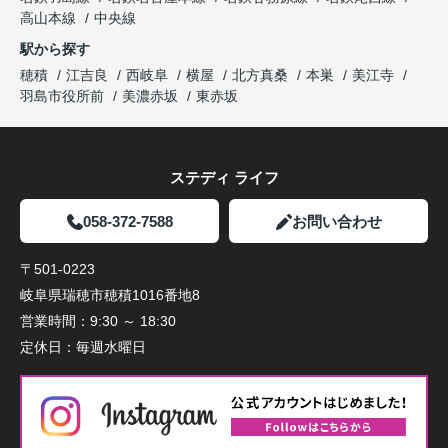
高山本線
中央線
駅から探す
穂積
江吉良
西岐阜
横屋
北方真桑
本巣
美江寺
羽島市役所前
美濃赤坂
東赤坂
ステディ ライフ
058-372-7588
お問い合わせ
〒501-0223
岐阜県瑞穂市穂積1016番地8
営業時間：
9:30 ～ 18:30
定休日：
毎週水曜日