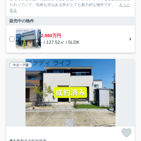
だわっていて、収納も沢山ある所がとても魅力的な物件です。...
もっと
見る
販売中の物件
2,980万円
- / 127.52㎡ / 5LDK
中古一戸建