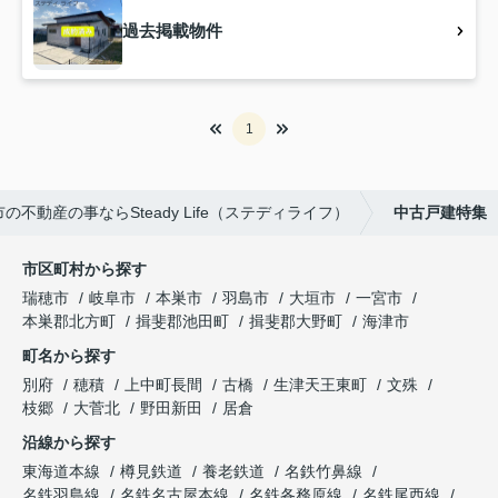
過去掲載物件
1
の不動産の事ならSteady Life（ステディライフ）
中古戸建特集
市区町村から探す
瑞穂市
岐阜市
本巣市
羽島市
大垣市
一宮市
本巣郡北方町
揖斐郡池田町
揖斐郡大野町
海津市
町名から探す
別府
穂積
上中町長間
古橋
生津天王東町
文殊
枝郷
大菅北
野田新田
居倉
沿線から探す
東海道本線
樽見鉄道
養老鉄道
名鉄竹鼻線
名鉄羽島線
名鉄名古屋本線
名鉄各務原線
名鉄尾西線