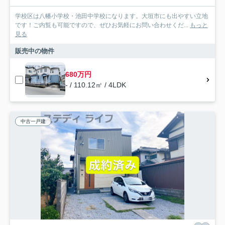
学校区は八幡小学校・池田中学校になります。大垣市にも出やすい立地
です！ご内覧も可能ですので、ぜひお気軽にお問い合わせくだ...
もっと
見る
販売中の物件
680万円
- / 110.12㎡ / 4LDK
中古一戸建