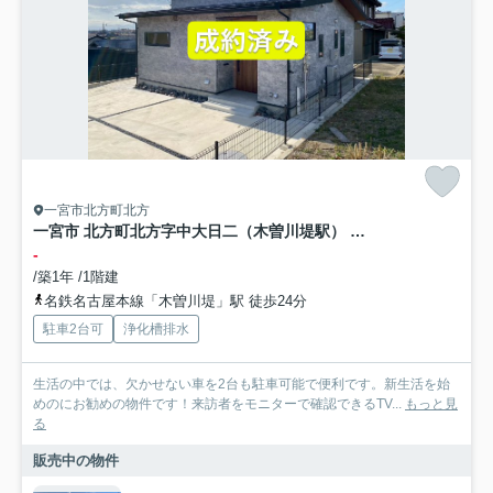
一宮市北方町北方
一宮市 北方町北方字中大日二（木曽川堤駅） 平屋建
-
/築1年 /1階建
名鉄名古屋本線「木曽川堤」駅 徒歩24分
駐車2台可
浄化槽排水
生活の中では、欠かせない車を2台も駐車可能で便利です。新生活を始
めのにお勧めの物件です！来訪者をモニターで確認できるTV...
もっと見
る
販売中の物件