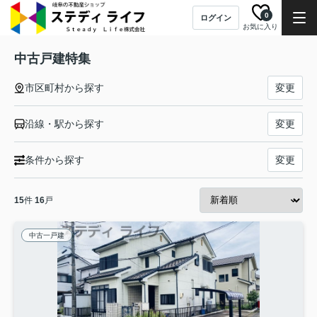
0
ログイン
お気に入り
中古戸建特集
市区町村から探す
変更
沿線・駅から探す
変更
条件から探す
変更
15
件
16
戸
中古一戸建