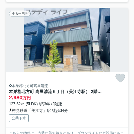
中古一戸建
本巣郡北方町高屋清流
本巣郡北方町 高屋清流６丁目（美江寺駅） 2階建 5ＬＤＫ
2,980
万円
127.52㎡ (5LDK) /築3年 /2階建
樽見鉄道「美江寺」駅 徒歩34分
公共下水
こちらの物件は、内装に落ち着きがあり、ダウンライトなど設備にもこ