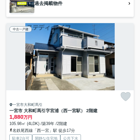
過去掲載物件
中古一戸建
一宮市大和町馬引
一宮市 大和町馬引字宮浦（西一宮駅） 2階建
1,880
万円
105.98㎡ (4LDK) /築39年 /2階建
名鉄尾西線「西一宮」駅 徒歩17分
駐車2台可
閑静な住宅地
公共下水