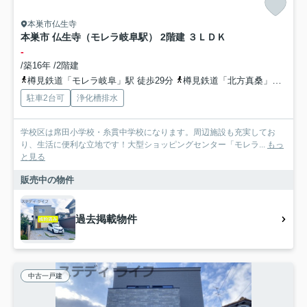
本巣市仏生寺
本巣市 仏生寺（モレラ岐阜駅） 2階建 ３ＬＤＫ
-
/築16年 /2階建
樽見鉄道「モレラ岐阜」駅 徒歩29分
樽見鉄道「北方真桑」駅 徒歩28分
駐車2台可
浄化槽排水
学校区は席田小学校・糸貫中学校になります。周辺施設も充実してお
り、生活に便利な立地です！大型ショッピングセンター「モレラ...
もっ
と見る
販売中の物件
過去掲載物件
中古一戸建