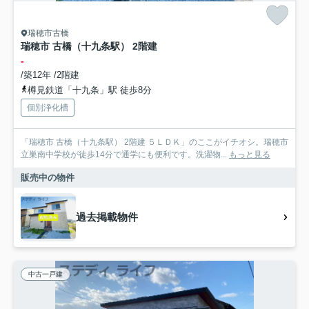
瑞穂市古橋
瑞穂市 古橋（十九条駅） 2階建
-
/築12年 /2階建
樽見鉄道「十九条」駅 徒歩8分
個別浄化槽
「瑞穂市 古橋（十九条駅） 2階建 ５ＬＤＫ」のここがイチオシ。瑞穂市
立巣南中学校が徒歩14分で通学にも便利です。洗濯物...
もっと見る
販売中の物件
過去掲載物件
中古一戸建