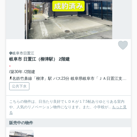
岐阜市日置江
岐阜市 日置江（柳津駅） 2階建
-
/築30年 /2階建
名鉄竹鼻線「柳津」駅 バス23分 岐阜県岐阜市「ＪＡ日置江支店前」 停歩4分車12分 4.7km
公共下水
こちらの物件は、日当たり良好でＬＤＫが１7.5帖ありゆとりある室内
や、人気のリノベーション物件になります。また、小学校が...
もっと見
る
販売中の物件