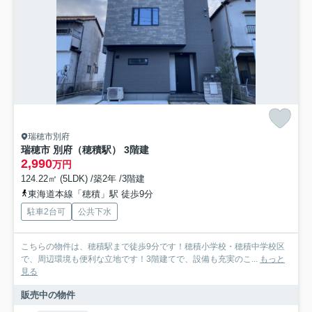
瑞穂市別府
瑞穂市 別府（穂積駅） 3階建
2,990
万円
124.22㎡ (5LDK) /築2年 /3階建
東海道本線「穂積」駅 徒歩9分
駐車2台可
公共下水
こちらの物件は、穂積駅まで徒歩9分です！穂積小学校・穂積中学校区
で、周辺環境も便利な立地です！3階建てで、設備も充実のこ...
もっと
見る
販売中の物件