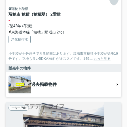
瑞穂市穂積
瑞穂市 穂積（穂積駅） 2階建
-
/築42年 /2階建
東海道本線「穂積」駅 徒歩24分
浄化槽排水
小学校が十分通学できる範囲にあります。瑞穂市立穂積小学校が徒歩16
分です。立地も良い5DKの物件がオススメです。149....
もっと見る
販売中の物件
過去掲載物件
中古一戸建