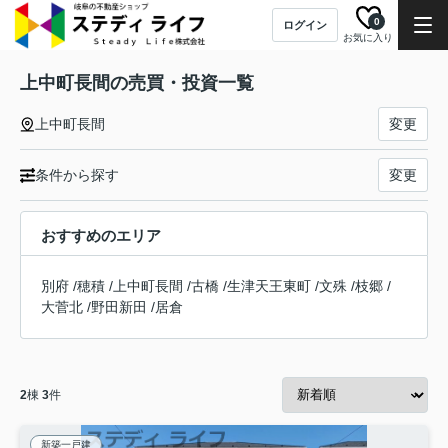
0
ログイン
お気に入り
上中町長間の売買・投資一覧
上中町長間
変更
条件から探す
変更
おすすめのエリア
別府
/
穂積
/
上中町長間
/
古橋
/
生津天王東町
/
文殊
/
枝郷
/
大菅北
/
野田新田
/
居倉
2
棟
3
件
新築一戸建