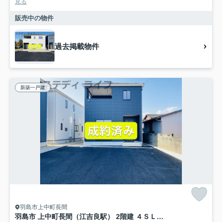
見る
販売中の物件
過去掲載物件
新築一戸建
羽島市上中町長間
羽島市 上中町長間（江吉良駅） 2階建 ４ＳＬＤＫ