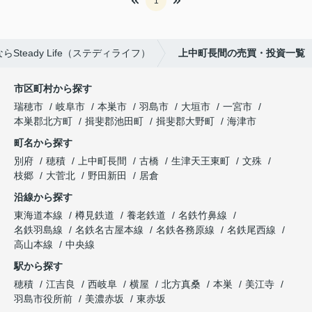
1
Steady Life（ステディライフ）
上中町長間の売買・投資一覧
市区町村から探す
瑞穂市
岐阜市
本巣市
羽島市
大垣市
一宮市
本巣郡北方町
揖斐郡池田町
揖斐郡大野町
海津市
町名から探す
別府
穂積
上中町長間
古橋
生津天王東町
文殊
枝郷
大菅北
野田新田
居倉
沿線から探す
東海道本線
樽見鉄道
養老鉄道
名鉄竹鼻線
名鉄羽島線
名鉄名古屋本線
名鉄各務原線
名鉄尾西線
高山本線
中央線
駅から探す
穂積
江吉良
西岐阜
横屋
北方真桑
本巣
美江寺
羽島市役所前
美濃赤坂
東赤坂