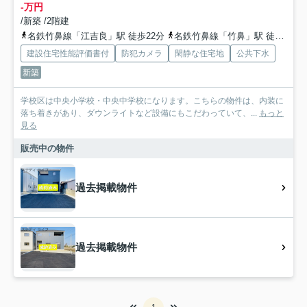
-万円
/新築 /2階建
名鉄竹鼻線「江吉良」駅 徒歩22分
名鉄竹鼻線「竹鼻」駅 徒歩30分
建設住宅性能評価書付
防犯カメラ
閑静な住宅地
公共下水
新築
学校区は中央小学校・中央中学校になります。こちらの物件は、内装に
落ち着きがあり、ダウンライトなど設備にもこだわっていて、...
もっと
見る
販売中の物件
過去掲載物件
過去掲載物件