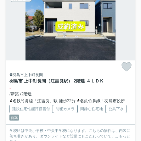
羽島市上中町長間
羽島市 上中町長間（江吉良駅） 2階建 ４ＬＤＫ
-
/新築 /2階建
名鉄竹鼻線「江吉良」駅 徒歩22分
名鉄竹鼻線「羽島市役所前」駅 徒歩30分
建設住宅性能評価書付
防犯カメラ
閑静な住宅地
公共下水
新築
学校区は中央小学校・中央中学校になります。こちらの物件は、内装に
落ち着きがあり、ダウンライトなど設備にもこだわっていて、...
もっと