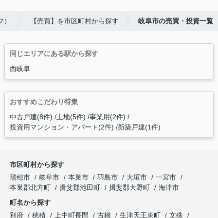
フ）
【売買】を市区町村から探す
岐阜市の売買・投資一覧
同じエリアにある駅から探す
西岐阜
おすすめこだわり特集
中古戸建(8件)
土地(5件)
事業用(2件)
投資用マンション・アパート(2件)
新築戸建(1件)
市区町村から探す
瑞穂市
岐阜市
本巣市
羽島市
大垣市
一宮市
本巣郡北方町
揖斐郡池田町
揖斐郡大野町
海津市
町名から探す
別府
穂積
上中町長間
古橋
生津天王東町
文殊