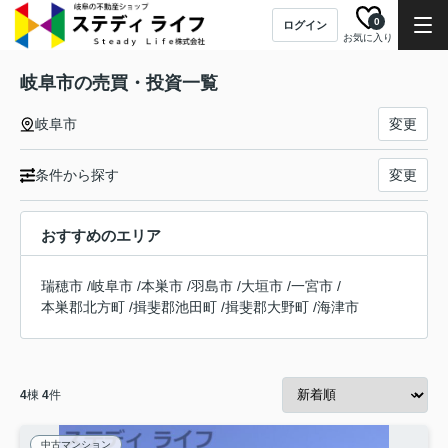
0
ログイン
お気に入り
岐阜市の売買・投資一覧
岐阜市
変更
条件から探す
変更
おすすめのエリア
瑞穂市
/
岐阜市
/
本巣市
/
羽島市
/
大垣市
/
一宮市
/
本巣郡北方町
/
揖斐郡池田町
/
揖斐郡大野町
/
海津市
4
棟
4
件
中古マンション