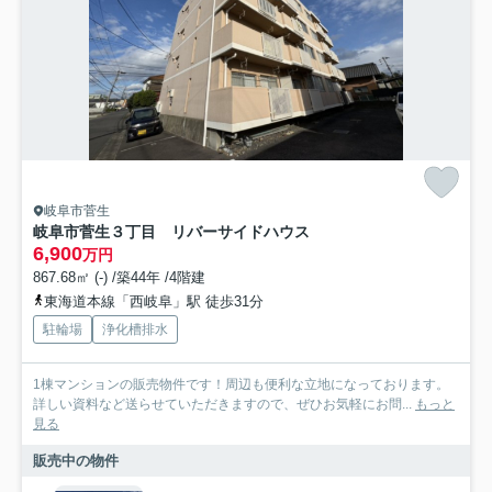
岐阜市菅生
岐阜市菅生３丁目 リバーサイドハウス
6,900
万円
867.68㎡ (-) /築44年 /4階建
東海道本線「西岐阜」駅 徒歩31分
駐輪場
浄化槽排水
1棟マンションの販売物件です！周辺も便利な立地になっております。
詳しい資料など送らせていただきますので、ぜひお気軽にお問...
もっと
見る
販売中の物件