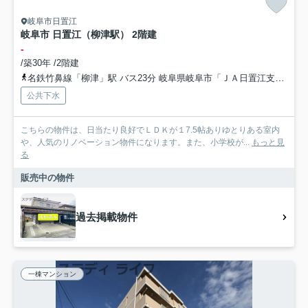
岐阜市日置江
岐阜市 日置江（柳津駅） 2階建
-
/築30年 /2階建
名鉄竹鼻線「柳津」駅 バス23分 岐阜県岐阜市「ＪＡ日置江支店前」 停歩4分車12分 4.7km
公共下水
こちらの物件は、日当たり良好でＬＤＫが１7.5帖ありゆとりある室内
や、人気のリノベーション物件になります。また、小学校が...
もっと見
る
販売中の物件
過去掲載物件
一棟マンション