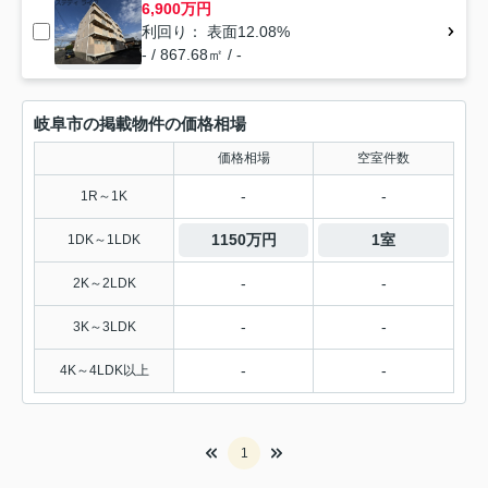
6,900万円
利回り： 表面12.08%
- / 867.68㎡ / -
岐阜市の掲載物件の価格相場
価格相場
空室件数
-
-
1R～1K
1150万円
1室
1DK～1LDK
-
-
2K～2LDK
-
-
3K～3LDK
-
-
4K～4LDK以上
1