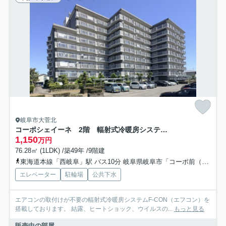
岐阜市大菅北
コーポシェイーネ 2階 輻射式冷暖房システムF-CON搭載
1,150
万円
76.28㎡ (1LDK) /築49年 /9階建
東海道本線「西岐阜」駅 バス10分 岐阜県岐阜市「コーポ前（岐阜市）」 停歩2分
エレベーター
駐輪場
公共下水
エアコンの取付けが不要の輻射式冷暖房システムF-CON（エフコン）を
搭載しております。 結露、ヒートショック、ウイルスの...
もっと見る
販売中の部屋