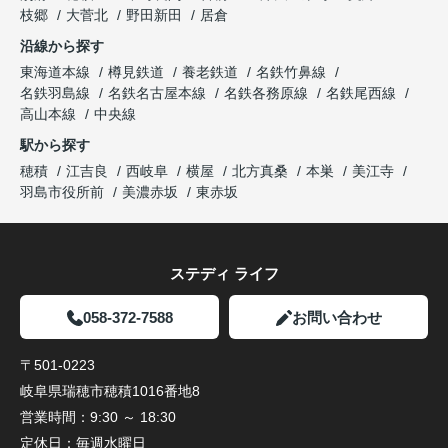
枝郷
大菅北
野田新田
居倉
沿線から探す
東海道本線
樽見鉄道
養老鉄道
名鉄竹鼻線
名鉄羽島線
名鉄名古屋本線
名鉄各務原線
名鉄尾西線
高山本線
中央線
駅から探す
穂積
江吉良
西岐阜
横屋
北方真桑
本巣
美江寺
羽島市役所前
美濃赤坂
東赤坂
ステディ ライフ
058-372-7588
お問い合わせ
〒501-0223
岐阜県瑞穂市穂積1016番地8
営業時間：
9:30 ～ 18:30
定休日：
毎週水曜日