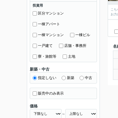
投資用
こち
区分マンション
お力
一棟アパート
一棟マンション
一棟ビル
一戸建て
店舗・事務所
名
寮・旅館等
土地
新築・中古
指定しない
新築
中古
販売中のみ表示
価格
～