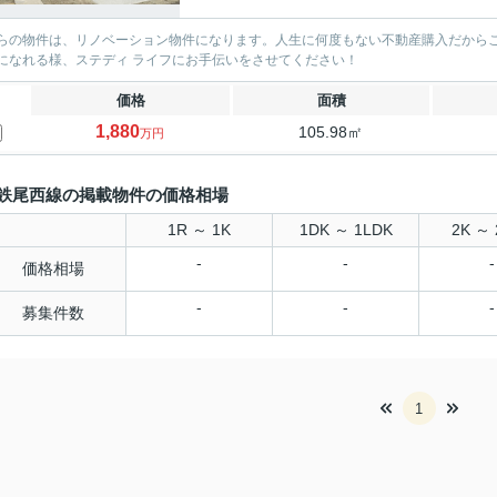
らの物件は、リノベーション物件になります。人生に何度もない不動産購入だから
になれる様、ステディ ライフにお手伝いをさせてください！
価格
面積
1,880
105.98㎡
万円
鉄尾西線の掲載物件の価格相場
1R ～ 1K
1DK ～ 1LDK
2K ～ 
-
-
-
価格相場
-
-
-
募集件数
1