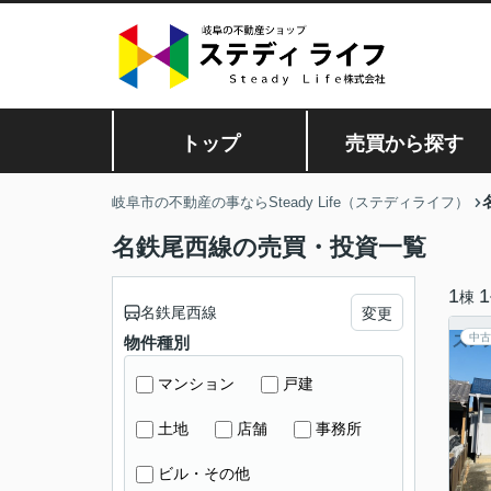
トップ
売買から探す
岐阜市の不動産の事ならSteady Life（ステディライフ）
名鉄尾西線の売買・投資一覧
1
1
棟
名鉄尾西線
変更
中古
物件種別
マンション
戸建
土地
店舗
事務所
ビル・その他