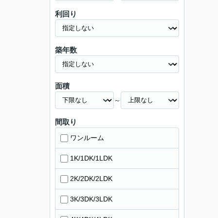
利回り
築年数
面積
～
間取り
ワンルーム
1K/1DK/1LDK
2K/2DK/2LDK
3K/3DK/3LDK