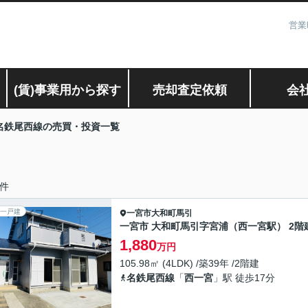
営業
(賃)事業用から探す
売却査定依頼
会
名鉄尾西線の売買・投資一覧
件
一戸建
一宮市
大和町馬引
一宮市 大和町馬引字宮浦（西一宮駅） 2階
1,880
万円
105.98㎡ (4LDK) /築39年 /2階建
名鉄尾西線
「
西一宮
」駅 徒歩17分