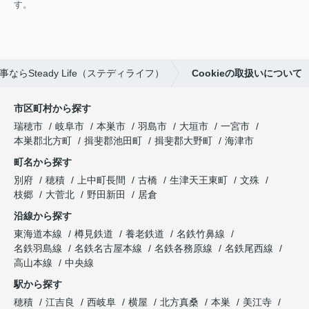
す。
ならSteady Life（ステディライフ）
Cookieの取扱いについて
市区町村から探す
瑞穂市
岐阜市
本巣市
羽島市
大垣市
一宮市
本巣郡北方町
揖斐郡池田町
揖斐郡大野町
海津市
町名から探す
別府
穂積
上中町長間
古橋
生津天王東町
文殊
枝郷
大菅北
野田新田
居倉
沿線から探す
東海道本線
樽見鉄道
養老鉄道
名鉄竹鼻線
名鉄羽島線
名鉄名古屋本線
名鉄各務原線
名鉄尾西線
高山本線
中央線
駅から探す
穂積
江吉良
西岐阜
横屋
北方真桑
本巣
美江寺