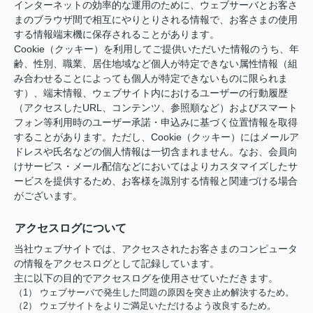
インターネットの効率的な運用のために、ウェブサーバとお客さ
まのブラウザ間で相互にやりとりされる情報で、お客さまの使用
する情報端末機に保存されることがあります。
Cookie（クッキー）を利用してご提供いただいた情報のうち、年
齢、性別、職業、居住地域など個人が特定できない属性情報（組
み合わせることによっても個人が特定できないものに限られま
す）、端末情報、ウェブサイト内におけるユーザーの行動履歴
（アクセスしたURL、コンテンツ、参照順など）およびスマート
フォン等利用時のユーザー承諾・申込みに基づく位置情報を取得
することがあります。ただし、Cookie（クッキー）にはメールア
ドレスや氏名などの個人情報は一切含まれません。なお、会員向
けサービス・メール配信などにおいてはよりカスタマイズしたサ
ービスを提供するため、お客様を識別する情報と関連づける場合
がございます。
アクセスログについて
当社ウェブサイトでは、アクセスされたお客さまのコンピュータ
の情報をアクセスログとして記録しています。
主に以下の目的でアクセスログを使用させていただきます。
（1） ウェブサーバで発生した問題の原因を突き止め解決するため。
（2） ウェブサイトをよりご満足いただけるよう改良するため。