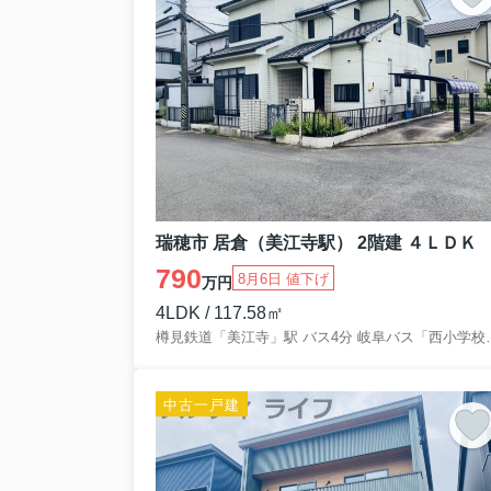
瑞穂市 居倉（美江寺駅） 2階建 ４ＬＤＫ
790
8月6日 値下げ
万円
4LDK / 117.58㎡
樽見鉄道「美江寺」駅 バス4
中古一戸建