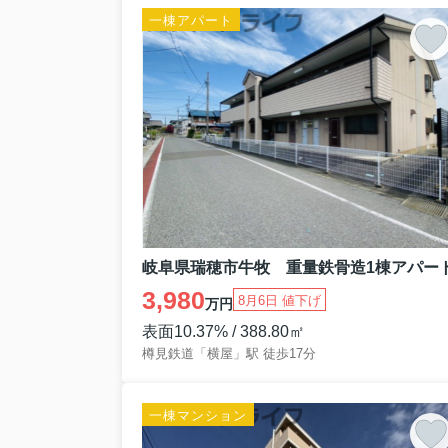
一棟アパート
岐阜県瑞穂市牛牧 重量鉄骨造1棟アパー
3,980
8月6日 値下げ
万円
表面10.37% / 388.80㎡
樽見鉄道「横屋」駅 徒歩17分
一棟マンション