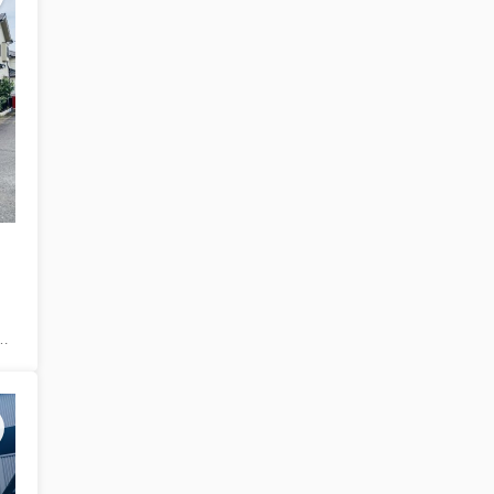
分 岐阜バス「西小学校前（瑞穂市）」 停歩3分