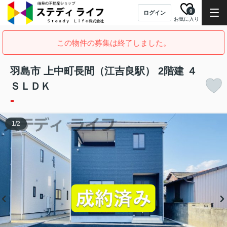
0
ログイン
お気に入り
この物件の募集は終了しました。
羽島市 上中町長間（江吉良駅） 2階建 ４
ＳＬＤＫ
-
1
/
2