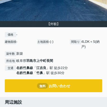
【外観】
-
価格
-
-(-)
4LDK＋S(納
建物面積
土地面積
間取り
戸)
新築
築年数
岐阜県
羽島市
上中町長間
所在地
名鉄竹鼻線
「
江吉良
」駅 徒歩22分
交通
名鉄竹鼻線
「
竹鼻
」駅 徒歩30分
お問い合わせ
無料
周辺施設