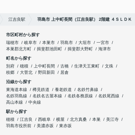
江吉良駅
羽島市 上中町長間（江吉良駅） 2階建 ４ＳＬＤＫ
市区町村から探す
瑞穂市
岐阜市
本巣市
羽島市
大垣市
一宮市
本巣郡北方町
揖斐郡池田町
揖斐郡大野町
海津市
町名から探す
別府
穂積
上中町長間
古橋
生津天王東町
文殊
枝郷
大菅北
野田新田
居倉
沿線から探す
東海道本線
樽見鉄道
養老鉄道
名鉄竹鼻線
名鉄羽島線
名鉄名古屋本線
名鉄各務原線
名鉄尾西線
高山本線
中央線
駅から探す
穂積
江吉良
西岐阜
横屋
北方真桑
本巣
美江寺
羽島市役所前
美濃赤坂
東赤坂