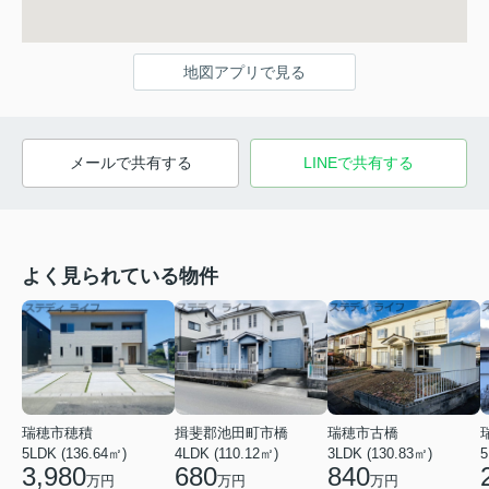
地図アプリで見る
メールで共有する
LINEで共有する
よく見られている物件
瑞穂市穂積
揖斐郡池田町市橋
瑞穂市古橋
5LDK (136.64㎡)
4LDK (110.12㎡)
3LDK (130.83㎡)
5
3,980
680
840
万円
万円
万円