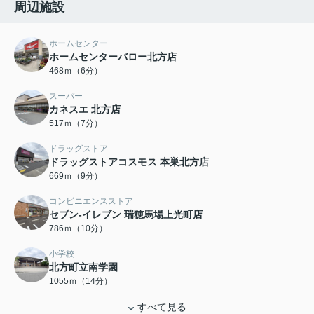
周辺施設
ホームセンター
ホームセンターバロー北方店
468ｍ（6分）
スーパー
カネスエ 北方店
517ｍ（7分）
ドラッグストア
ドラッグストアコスモス 本巣北方店
669ｍ（9分）
コンビニエンスストア
セブン-イレブン 瑞穂馬場上光町店
786ｍ（10分）
小学校
北方町立南学園
1055ｍ（14分）
すべて見る