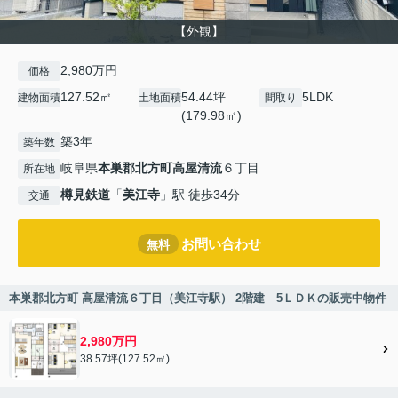
【外観】
2,980万円
価格
127.52㎡
54.44坪
5LDK
建物面積
土地面積
間取り
(179.98㎡)
築3年
築年数
岐阜県
本巣郡北方町
高屋清流
６丁目
所在地
樽見鉄道
「
美江寺
」駅 徒歩34分
交通
お問い合わせ
無料
本巣郡北方町 高屋清流６丁目（美江寺駅） 2階建 5ＬＤＫの販売中物件
2,980万円
38.57坪(127.52㎡)