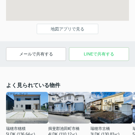
地図アプリで見る
メールで共有する
LINEで共有する
よく見られている物件
瑞穂市穂積
揖斐郡池田町市橋
瑞穂市古橋
5LDK (136.64㎡)
4LDK (110.12㎡)
3LDK (130.83㎡)
5