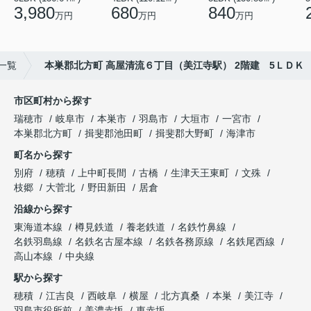
3,980
680
840
万円
万円
万円
一覧
本巣郡北方町 高屋清流６丁目（美江寺駅） 2階建 5ＬＤＫ
市区町村から探す
瑞穂市
岐阜市
本巣市
羽島市
大垣市
一宮市
本巣郡北方町
揖斐郡池田町
揖斐郡大野町
海津市
町名から探す
別府
穂積
上中町長間
古橋
生津天王東町
文殊
枝郷
大菅北
野田新田
居倉
沿線から探す
東海道本線
樽見鉄道
養老鉄道
名鉄竹鼻線
名鉄羽島線
名鉄名古屋本線
名鉄各務原線
名鉄尾西線
高山本線
中央線
駅から探す
穂積
江吉良
西岐阜
横屋
北方真桑
本巣
美江寺
羽島市役所前
美濃赤坂
東赤坂