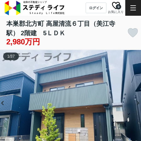
0
ログイン
お気に入り
本巣郡北方町 高屋清流６丁目（美江寺
駅） 2階建 5ＬＤＫ
2,980万円
1
/
37