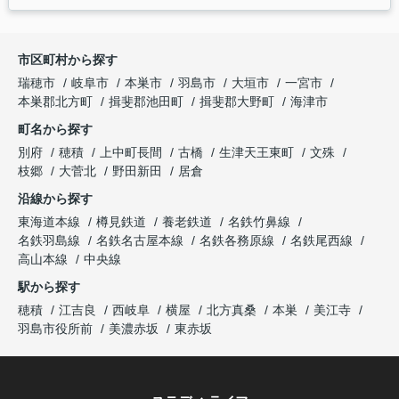
市区町村から探す
瑞穂市
岐阜市
本巣市
羽島市
大垣市
一宮市
本巣郡北方町
揖斐郡池田町
揖斐郡大野町
海津市
町名から探す
別府
穂積
上中町長間
古橋
生津天王東町
文殊
枝郷
大菅北
野田新田
居倉
沿線から探す
東海道本線
樽見鉄道
養老鉄道
名鉄竹鼻線
名鉄羽島線
名鉄名古屋本線
名鉄各務原線
名鉄尾西線
高山本線
中央線
駅から探す
穂積
江吉良
西岐阜
横屋
北方真桑
本巣
美江寺
羽島市役所前
美濃赤坂
東赤坂