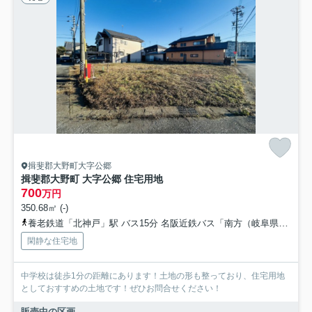
揖斐郡大野町大字公郷
揖斐郡大野町 大字公郷 住宅用地
700
万円
350.68㎡ (-)
養老鉄道「北神戸」駅 バス15分 名阪近鉄バス「南方（岐阜県）」 停歩21分
閑静な住宅地
中学校は徒歩1分の距離にあります！土地の形も整っており、住宅用地
としておすすめの土地です！ぜひお問合せください！
販売中の区画