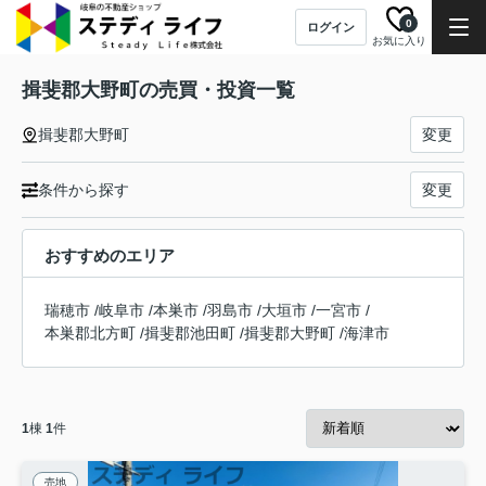
0
ログイン
お気に入り
揖斐郡大野町の売買・投資一覧
揖斐郡大野町
変更
条件から探す
変更
おすすめのエリア
瑞穂市
/
岐阜市
/
本巣市
/
羽島市
/
大垣市
/
一宮市
/
本巣郡北方町
/
揖斐郡池田町
/
揖斐郡大野町
/
海津市
1
棟
1
件
売地