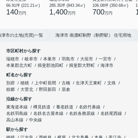
285.35坪 (943.34㎡)
1
66.91坪 (221.21㎡)
106.08坪 (350.68㎡)
1,400
140
700
万円
万円
万円
海津市の土地(売買)一覧
海津市 南濃町駒野（駒野駅） 住宅用地
市区町村から探す
瑞穂市
岐阜市
本巣市
羽島市
大垣市
一宮市
本巣郡北方町
揖斐郡池田町
揖斐郡大野町
海津市
町名から探す
別府
穂積
上中町長間
古橋
生津天王東町
文殊
枝郷
大菅北
野田新田
居倉
沿線から探す
東海道本線
樽見鉄道
養老鉄道
名鉄竹鼻線
名鉄羽島線
名鉄名古屋本線
名鉄各務原線
名鉄尾西線
高山本線
中央線
駅から探す
穂積
江吉良
西岐阜
横屋
北方真桑
本巣
美江寺