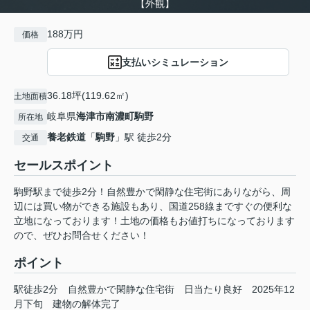
【外観】
188万円
価格
支払いシミュレーション
36.18坪(119.62㎡)
土地面積
岐阜県
海津市
南濃町駒野
所在地
養老鉄道
「
駒野
」駅 徒歩2分
交通
セールスポイント
駒野駅まで徒歩2分！自然豊かで閑静な住宅街にありながら、周
辺には買い物ができる施設もあり、国道258線まですぐの便利な
立地になっております！土地の価格もお値打ちになっております
ので、ぜひお問合せください！
ポイント
駅徒歩2分
自然豊かで閑静な住宅街
日当たり良好
2025年12
月下旬
建物の解体完了