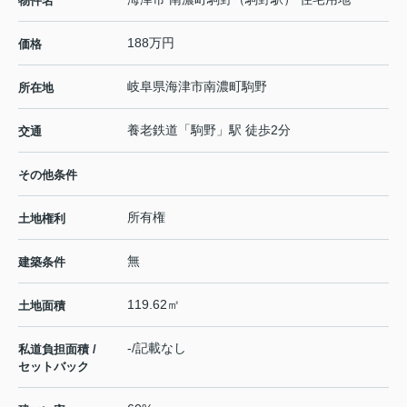
物件名
188万円
価格
岐阜県
海津市
南濃町駒野
所在地
養老鉄道
「
駒野
」駅 徒歩2分
交通
その他条件
所有権
土地権利
無
建築条件
119.62㎡
土地面積
-/記載なし
私道負担面積 /
セットバック