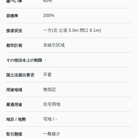
60%
建ぺい率
200%
容積率
一方(北 公道 5.0m 間口 8.1m)
接道状況
非線引区域
都市計画
-
その他法令上の制限
不要
国土法届出要否
無指定
用途地域
住宅用地
最適用途
宅地 / -
地目 / 地勢
一般媒介
取引態様