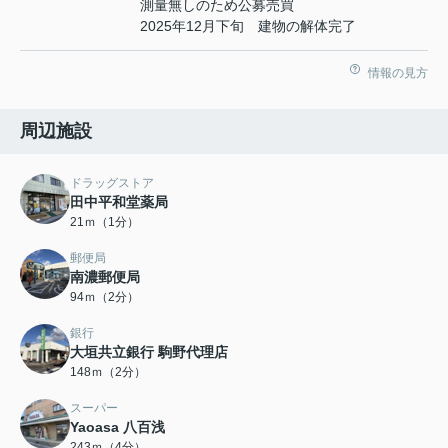
測量無しのため公募売買
2025年12月下旬 建物の解体完了
情報の見方
周辺施設
ドラッグストア
田中平和堂薬局
21ｍ（1分）
郵便局
南濃郵便局
94ｍ（2分）
銀行
大垣共立銀行 駒野代理店
148ｍ（2分）
スーパー
Yaoasa 八百浅
243ｍ（4分）