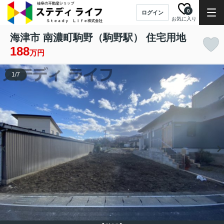
0
ログイン
お気に入り
海津市 南濃町駒野（駒野駅） 住宅用地
188
万円
1
/
7